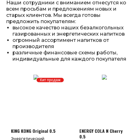
Наши сотрудники с вниманием отнесутся ко
8 800 500 22
info@newene
всем просьбам и предложениям новых и
КАТАЛОГ
О
ДИСТРИ
старых клиентов. Мы всегда готовы
ПРОДУКЦИИ
КОМПАНИИ
предложить покупателям:
высокое качество наших безалкогольных
газированных и энергетических напитков
огромный ассортимент напитков от
производителя
различные финансовые схемы работы,
индивидуальные для каждого покупателя
Хит продаж
KING KONG Original 0.5
ENERGY COLA N Cherry
0.5
Энергетический